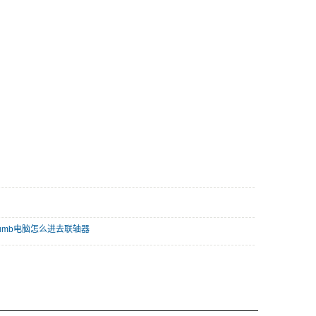
oumb电脑怎么进去联轴器