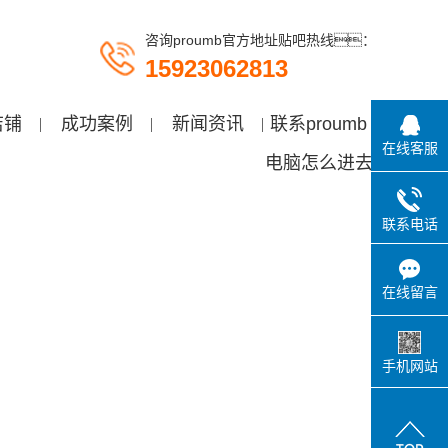
咨询proumb官方地址贴吧热线：
15923062813
店铺
成功案例
新闻资讯
联系proumb
在线客服
电脑怎么进去
联系电话
在线留言
手机网站