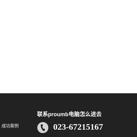
联系proumb电脑怎么进去
023-67215167
成功案例