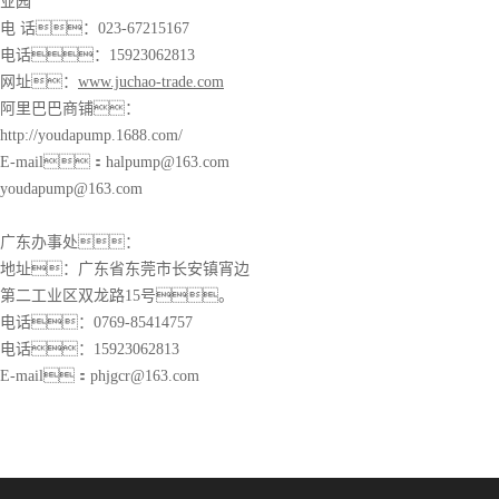
业园
电 话：023-67215167
电话：15923062813
网址：
www.juchao-trade.com
阿里巴巴商铺：
http://youdapump.1688.com/
E-mail：halpump@163.com
youdapump@163.com
广东办事处：
地址：广东省东莞市长安镇宵边
第二工业区双龙路15号。
电话：0769-85414757
电话：15923062813
E-mail：phjgcr@163.com