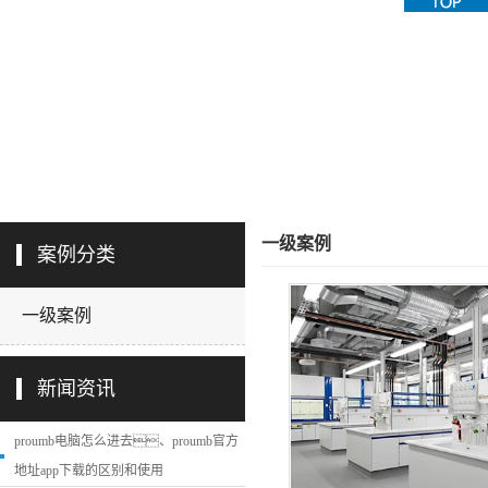
一级案例
案例分类
一级案例
新闻资讯
proumb电脑怎么进去、proumb官方
地址app下载的区别和使用