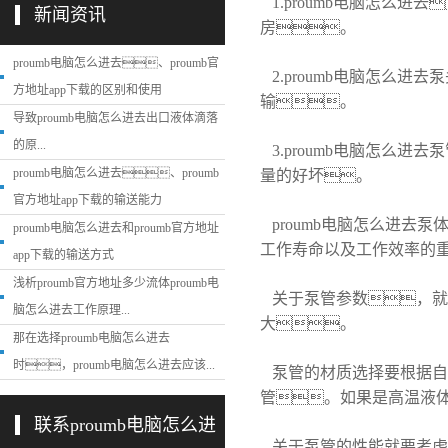
1.proumb电脑怎么
新闻资讯
房。
proumb电脑怎么进去、proumb官
2.proumb电脑怎么
方地址app下载的区别和使用
输。
导致proumb电脑怎么进去出口液体滴落
的原...
3.proumb电脑怎么进
proumb电脑怎么进去、proumb
量的好坏。
官方地址app下载的输送能力
proumb电脑怎么进去
proumb电脑怎么进去和proumb官方地址
工作寿命以及工作效率的
app下载的输送方式
浅析proumb官方地址多少流体proumb电
关于泵管参数，就
脑怎么进去工作原理...
大。
那在选择proumb电脑怎么进去
时，proumb电脑怎么进去应该...
泵管的材质选择要根据自
管。如果是高温液
联系proumb电脑怎么进
关于泵管的性能就要考虑