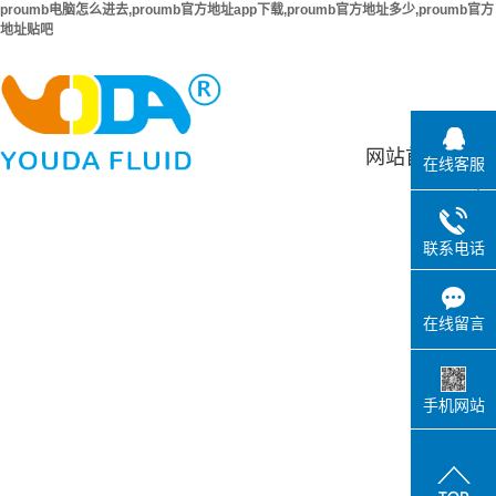
proumb电脑怎么进去,proumb官方地址app下载,proumb官方地址多少,proumb官方
地址贴吧
网站首页
关
在线客服
官
联系电话
在线留言
手机网站