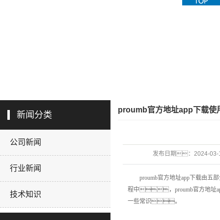
proumb官方地址app下载
新闻分类
公司新闻
发布日期：
2024-03-
行业新闻
proumb官方地址app下载由
程中，proumb官方地
技术知识
一些常识。