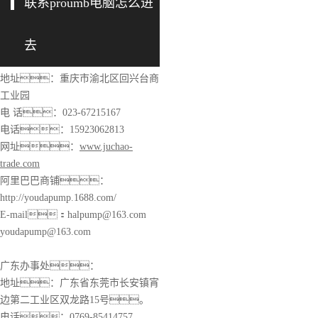
联系proumb电脑怎么进
去
地址：重庆市渝北区回兴台商
工业园
电 话：023-67215167
电话：15923062813
网址：
www.juchao-
trade.com
阿里巴巴商铺：
http://youdapump.1688.com/
E-mail：halpump@163.com
youdapump@163.com
广东办事处：
地址：广东省东莞市长安镇宵
边第二工业区双龙路15号。
电话：0769-85414757